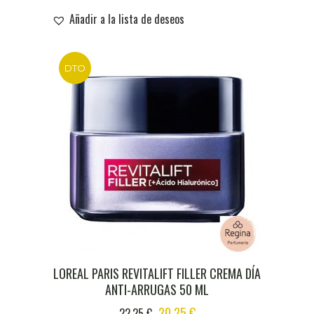
WAS:
IS:
Añadir a la lista de deseos
7,97 €.
7,30 €.
DTO
LOREAL PARIS REVITALIFT FILLER CREMA DÍA
ANTI-ARRUGAS 50 ML
ORIGINAL
CURRENT
20,25
€
22,25
€