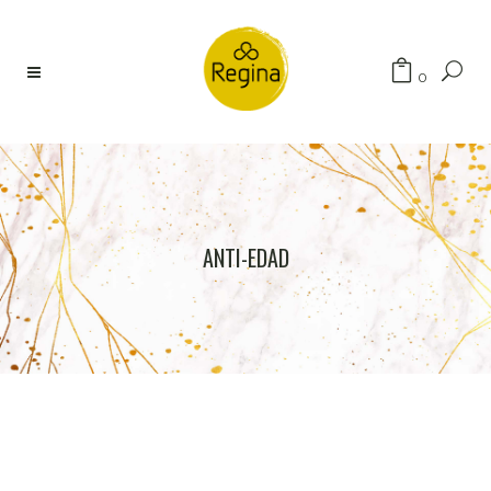
Búsqueda
0
de
productos
ANTI-EDAD