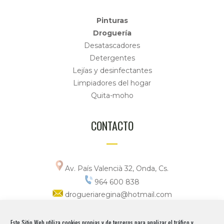
Pinturas
Droguería
Desatascadores
Detergentes
Lejías y desinfectantes
Limpiadores del hogar
Quita-moho
CONTACTO
Av. País Valencià 32, Onda, Cs.
964 600 838
drogueriaregina@hotmail.com
Horario
Este Sitio Web utiliza cookies propias y de terceros para analizar el tráfico y