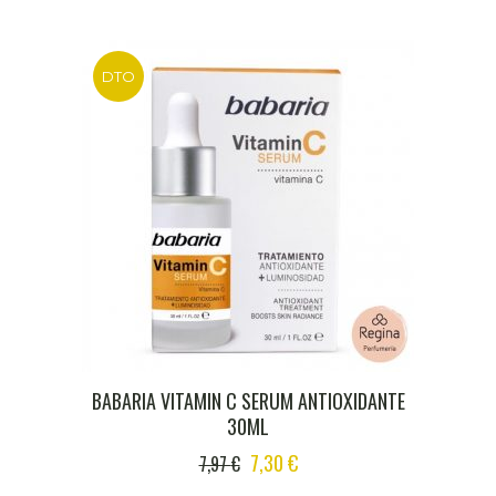
DTO
BABARIA VITAMIN C SERUM ANTIOXIDANTE
30ML
ORIGINAL
CURRENT
7,30
€
7,97
€
PRICE
PRICE