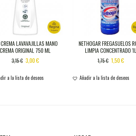
F CREMA LAVAVAJILLAS MANO
NETHOGAR FREGASUELOS R
CREMA ORIGINAL 750 ML
LIMPIA CONCENTRADO 1
ORIGINAL
CURRENT
ORIGINAL
CURR
3,00
€
1,50
€
3,15
€
1,75
€
PRICE
PRICE
PRICE
PRICE
WAS:
IS:
WAS:
IS:
dir a la lista de deseos
Añadir a la lista de deseos
3,15 €.
3,00 €.
1,75 €.
1,50 €