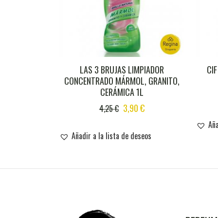
LAS 3 BRUJAS LIMPIADOR
CI
CONCENTRADO MÁRMOL, GRANITO,
CERÁMICA 1L
ORIGINAL
CURRENT
3,90
€
4,25
€
PRICE
PRICE
Aña
WAS:
IS:
Añadir a la lista de deseos
4,25 €.
3,90 €.