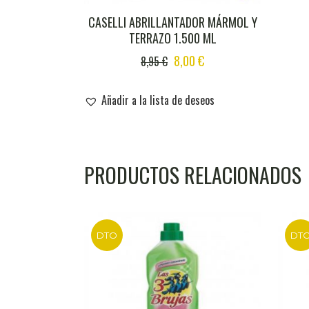
CASELLI ABRILLANTADOR MÁRMOL Y
TERRAZO 1.500 ML
ORIGINAL
CURRENT
8,00
€
8,95
€
PRICE
PRICE
WAS:
IS:
Añadir a la lista de deseos
8,95 €.
8,00 €.
PRODUCTOS RELACIONADOS
DTO
DT