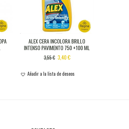
OPA
ALEX CERA INCOLORA BRILLO
L
INTENSO PAVIMENTO 750 +100 ML
ENT
ORIGINAL
CURRENT
3,40
€
3,55
€
PRICE
PRICE
WAS:
IS:
Añadir a la lista de deseos
.
3,55 €.
3,40 €.