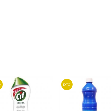
O
DTO