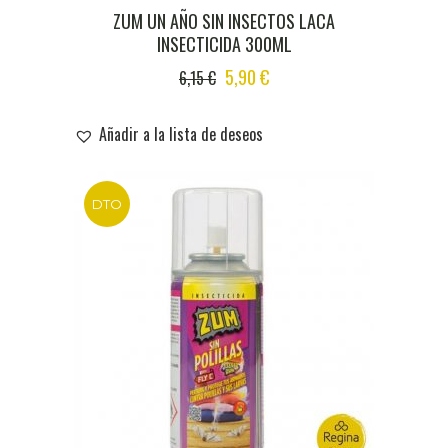
ZUM UN AÑO SIN INSECTOS LACA
INSECTICIDA 300ML
ORIGINAL
CURRENT
5,90
€
6,15
€
PRICE
PRICE
WAS:
IS:
Añadir a la lista de deseos
6,15 €.
5,90 €.
DTO