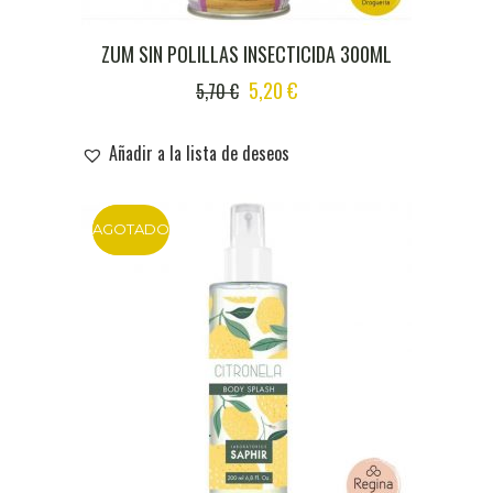
ZUM SIN POLILLAS INSECTICIDA 300ML
ORIGINAL
CURRENT
5,20
€
5,70
€
PRICE
PRICE
WAS:
IS:
Añadir a la lista de deseos
5,70 €.
5,20 €.
AGOTADO
DTO