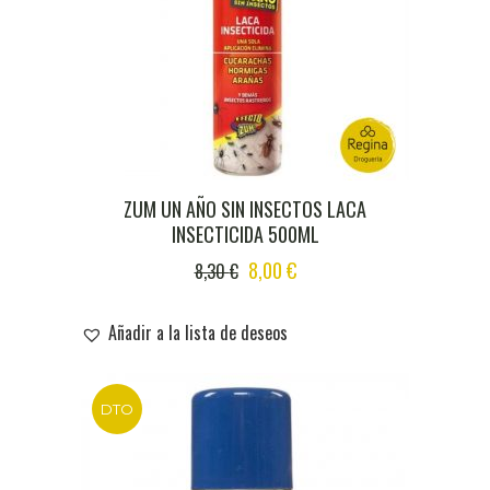
ZUM UN AÑO SIN INSECTOS LACA
INSECTICIDA 500ML
ORIGINAL
CURRENT
8,00
€
8,30
€
PRICE
PRICE
WAS:
IS:
Añadir a la lista de deseos
8,30 €.
8,00 €.
DTO