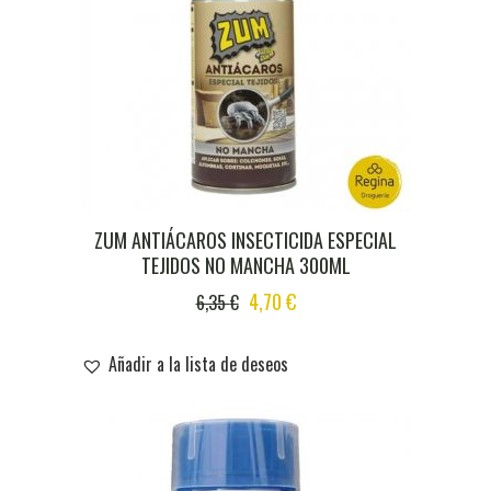
ZUM ANTIÁCAROS INSECTICIDA ESPECIAL
TEJIDOS NO MANCHA 300ML
ORIGINAL
CURRENT
4,70
€
6,35
€
PRICE
PRICE
WAS:
IS:
Añadir a la lista de deseos
6,35 €.
4,70 €.