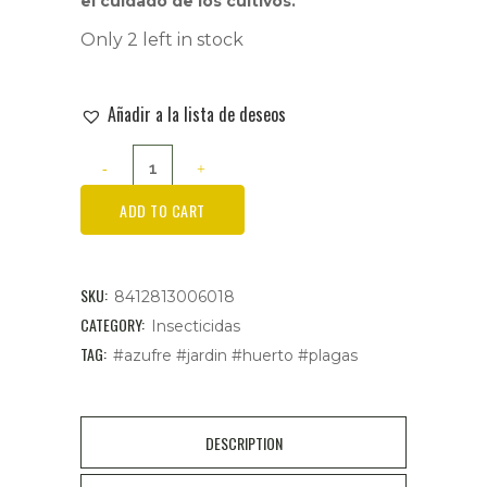
el cuidado de los cultivos.
Only 2 left in stock
Añadir a la lista de deseos
DIRANZO
Azufre
ADD TO CART
en
Polvo
SKU:
8412813006018
Protege
CATEGORY:
Insecticidas
TAG:
#azufre #jardin #huerto #plagas
tu
Jardín
y
DESCRIPTION
Huerto