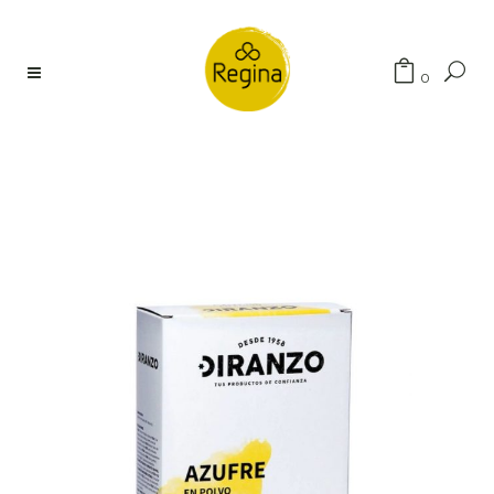
Búsqueda
0
de
productos