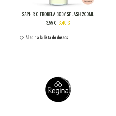
SAPHIR CITRONELA BODY SPLASH 200ML
ORIGINAL
CURRENT
3,40
€
3,55
€
PRICE
PRICE
WAS:
IS:
Añadir a la lista de deseos
3,55 €.
3,40 €.