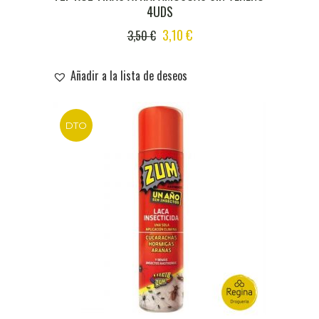
4UDS
ORIGINAL
CURRENT
3,10
€
3,50
€
PRICE
PRICE
WAS:
IS:
Añadir a la lista de deseos
3,50 €.
3,10 €.
DTO