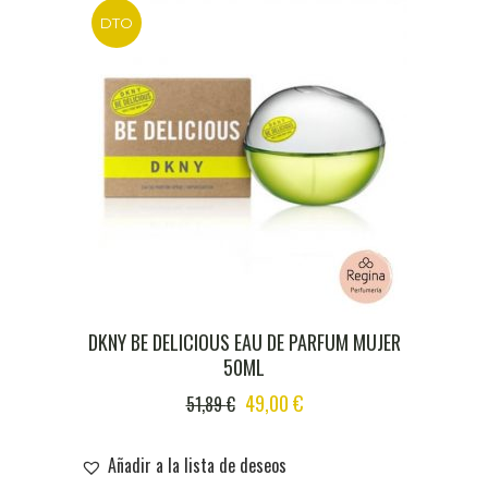
DTO
DKNY BE DELICIOUS EAU DE PARFUM MUJER
50ML
ORIGINAL
CURRENT
49,00
€
51,89
€
PRICE
PRICE
WAS:
IS:
Añadir a la lista de deseos
51,89 €.
49,00 €.