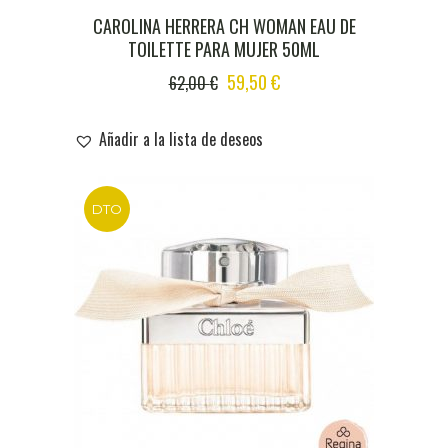
CAROLINA HERRERA CH WOMAN EAU DE
TOILETTE PARA MUJER 50ML
ORIGINAL
CURRENT
59,50
€
62,00
€
PRICE
PRICE
WAS:
IS:
Añadir a la lista de deseos
62,00 €.
59,50 €.
DTO