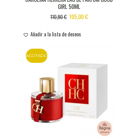
GIRL 50ML
ORIGINAL
CURRENT
105,00
€
110,90
€
PRICE
PRICE
WAS:
IS:
Añadir a la lista de deseos
110,90 €.
105,00 €.
AGOTADO
DTO