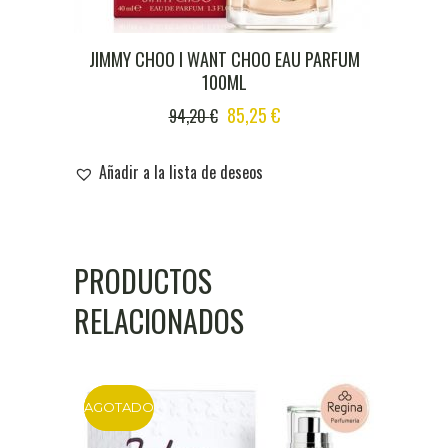
JIMMY CHOO I WANT CHOO EAU PARFUM
100ML
ORIGINAL
CURRENT
85,25
€
94,20
€
PRICE
PRICE
WAS:
IS:
Añadir a la lista de deseos
94,20 €.
85,25 €.
PRODUCTOS
RELACIONADOS
AGOTADO
DTO