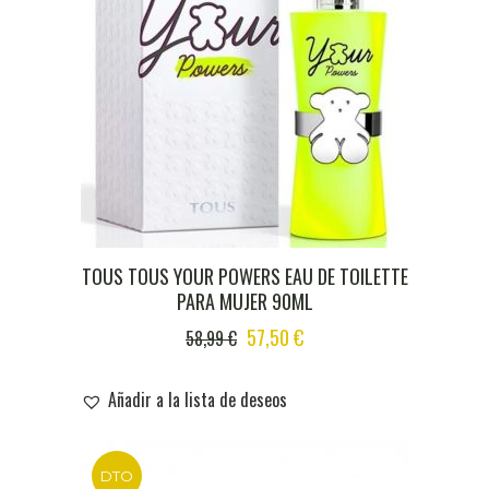
TOUS TOUS YOUR POWERS EAU DE TOILETTE
PARA MUJER 90ML
ORIGINAL
CURRENT
57,50
€
58,99
€
PRICE
PRICE
WAS:
IS:
Añadir a la lista de deseos
58,99 €.
57,50 €.
DTO