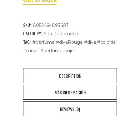
Out of stock
SKU:
8052464893607
CATEGORY:
Alta Perfumería
TAG:
#perfume #divaRouge #diva #colonia
#mujer #perfumemujer
DESCRIPTION
MÁS INFORMACIÓN
REVIEWS (0)