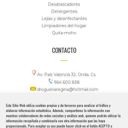
Desatascadores
Detergentes
Lejías y desinfectantes
Limpiadores del hogar
Quita-moho
CONTACTO
Av. País Valencià 32, Onda, Cs.
964 600 838
drogueriaregina@hotmail.com
Horario
Este Sitio Web utiliza cookies propias y de terceros para analizar el tráfico y
elaborar información estadística. Además, compartimos la información con
Lunes a viernes
nuestros colaboradores de redes sociales y análisis web, quienes podrán utilizar la
9:00_13:30 / 17:00_20:00
información recopilada y combinarla con otra información que les haya
proporcionado. Para aceptar su uso puede hacer click en el botón ACEPTO o