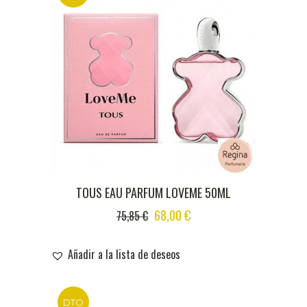
TOUS EAU PARFUM LOVEME 50ML
ORIGINAL
CURRENT
68,00
€
75,85
€
PRICE
PRICE
WAS:
IS:
Añadir a la lista de deseos
75,85 €.
68,00 €.
DTO