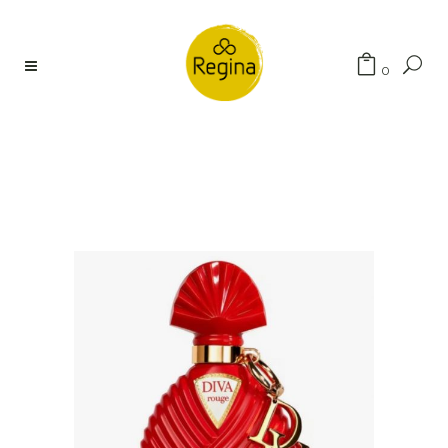
Búsqueda
0
de
productos