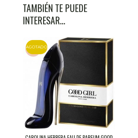
TAMBIÉN TE PUEDE
INTERESAR…
AGOTADO
DTO
CAROLINA HERRERA EAU DE PARFUM GOOD