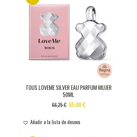
TOUS LOVEME SILVER EAU PARFUM MUJER
50ML
ORIGINAL
CURRENT
65,00
€
66,25
€
PRICE
PRICE
WAS:
IS:
Añadir a la lista de deseos
66,25 €.
65,00 €.