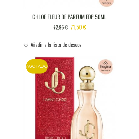
CHLOE FLEUR DE PARFUM EDP 50ML
ORIGINAL
CURRENT
71,50
€
72,95
€
PRICE
PRICE
WAS:
IS:
Añadir a la lista de deseos
72,95 €.
71,50 €.
AGOTADO
DTO