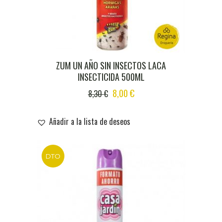
ZUM UN AÑO SIN INSECTOS LACA
INSECTICIDA 500ML
ORIGINAL
CURRENT
8,00
€
8,30
€
PRICE
PRICE
WAS:
IS:
Añadir a la lista de deseos
8,30 €.
8,00 €.
DTO