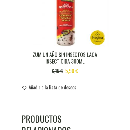
ZUM UN AÑO SIN INSECTOS LACA
INSECTICIDA 300ML
ORIGINAL
CURRENT
5,90
€
6,15
€
PRICE
PRICE
WAS:
IS:
Añadir a la lista de deseos
6,15 €.
5,90 €.
PRODUCTOS