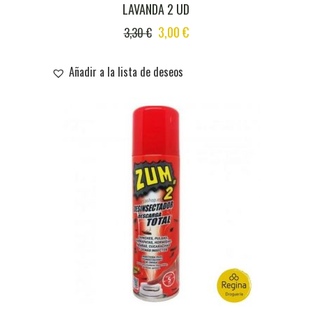
LAVANDA 2 UD
ORIGINAL
CURRENT
3,00
€
3,30
€
PRICE
PRICE
WAS:
IS:
Añadir a la lista de deseos
3,30 €.
3,00 €.