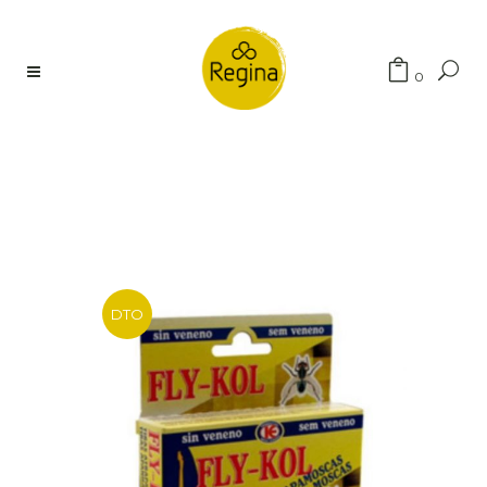
Búsqueda
0
de
productos
DTO