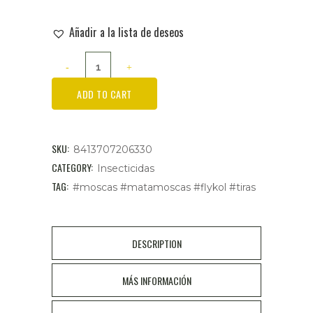
Añadir a la lista de deseos
FLY-
KOL
ADD TO CART
Tiras
Atrapamoscas
SKU:
8413707206330
Sin
CATEGORY:
Insecticidas
TAG:
#moscas #matamoscas #flykol #tiras
Veneno
4Uds
cantidad
DESCRIPTION
MÁS INFORMACIÓN