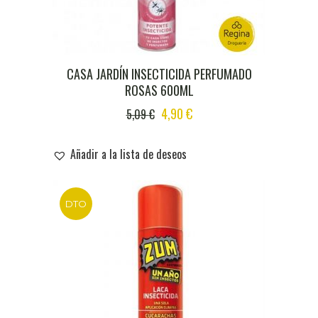
CASA JARDÍN INSECTICIDA PERFUMADO
ROSAS 600ML
ORIGINAL
CURRENT
4,90
€
5,09
€
PRICE
PRICE
WAS:
IS:
Añadir a la lista de deseos
5,09 €.
4,90 €.
DTO