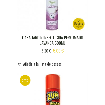
CASA JARDÍN INSECTICIDA PERFUMADO
LAVANDA 600ML
ORIGINAL
CURRENT
5,00
€
5,20
€
PRICE
PRICE
WAS:
IS:
Añadir a la lista de deseos
5,20 €.
5,00 €.
DTO