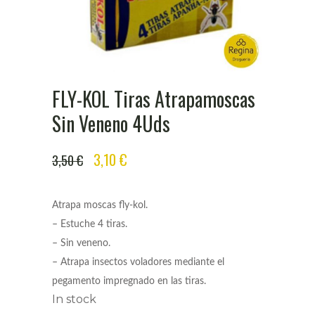
FLY-KOL Tiras Atrapamoscas
Sin Veneno 4Uds
ORIGINAL
CURRENT
3,10
€
3,50
€
PRICE
PRICE
WAS:
IS:
Atrapa moscas fly-kol.
3,50 €.
3,10 €.
– Estuche 4 tiras.
– Sin veneno.
– Atrapa insectos voladores mediante el
pegamento impregnado en las tiras.
In stock