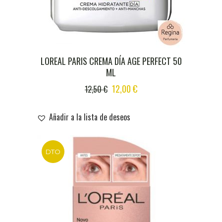
LOREAL PARIS CREMA DÍA AGE PERFECT 50
ML
ORIGINAL
CURRENT
12,00
€
12,50
€
PRICE
PRICE
WAS:
IS:
Añadir a la lista de deseos
12,50 €.
12,00 €.
DTO