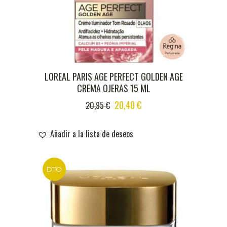
LOREAL PARIS AGE PERFECT GOLDEN AGE
CREMA OJERAS 15 ML
ORIGINAL
CURRENT
20,40
€
20,95
€
PRICE
PRICE
WAS:
IS:
Añadir a la lista de deseos
20,95 €.
20,40 €.
DTO