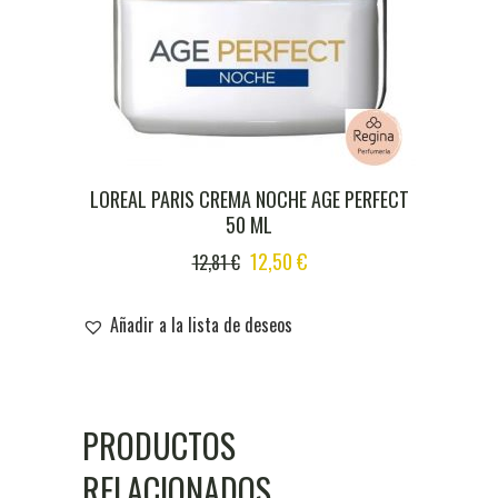
LOREAL PARIS CREMA NOCHE AGE PERFECT
50 ML
ORIGINAL
CURRENT
12,50
€
12,81
€
PRICE
PRICE
WAS:
IS:
Añadir a la lista de deseos
12,81 €.
12,50 €.
PRODUCTOS
RELACIONADOS