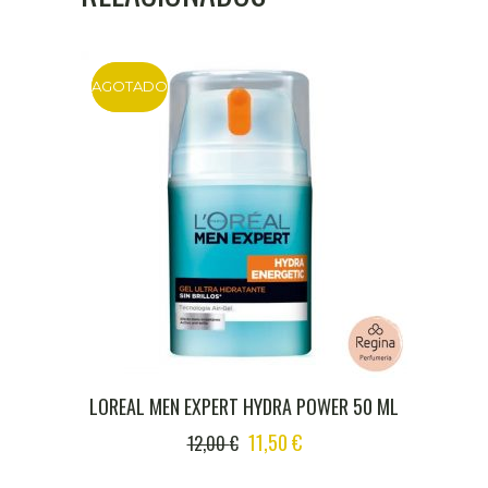
AGOTADO
DTO
LOREAL MEN EXPERT HYDRA POWER 50 ML
ORIGINAL
CURRENT
11,50
€
12,00
€
PRICE
PRICE