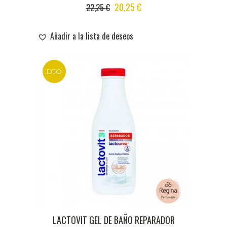
ORIGINAL
CURRENT
20,25
€
22,25
€
PRICE
PRICE
WAS:
IS:
Añadir a la lista de deseos
22,25 €.
20,25 €.
DTO
LACTOVIT GEL DE BAÑO REPARADOR