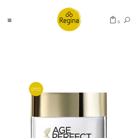
Búsqueda
0
de
productos
DTO