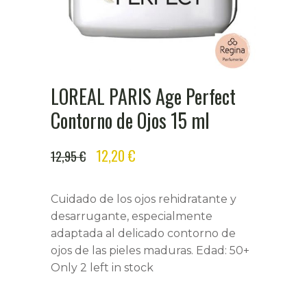
LOREAL PARIS Age Perfect
Contorno de Ojos 15 ml
ORIGINAL
CURRENT
12,20
€
12,95
€
PRICE
PRICE
WAS:
IS:
Cuidado de los ojos rehidratante y
12,95 €.
12,20 €.
desarrugante, especialmente
adaptada al delicado contorno de
ojos de las pieles maduras. Edad: 50+
Only 2 left in stock