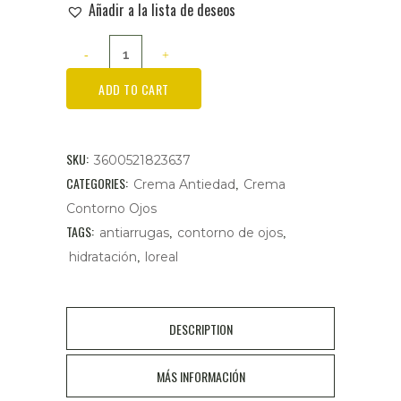
Añadir a la lista de deseos
LOREAL
PARIS
ADD TO CART
Age
Perfect
SKU:
3600521823637
Contorno
CATEGORIES:
,
Crema Antiedad
Crema
Contorno Ojos
de
TAGS:
,
,
antiarrugas
contorno de ojos
Ojos
,
hidratación
loreal
15
ml
DESCRIPTION
cantidad
MÁS INFORMACIÓN