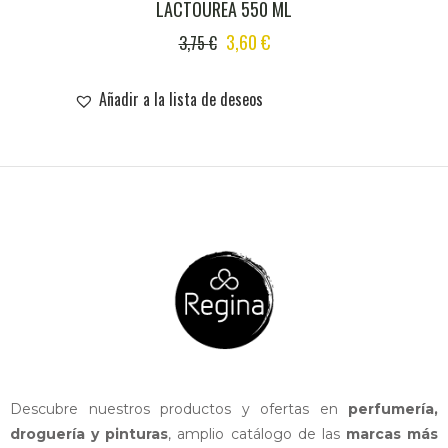
LACTOUREA 550 ML
ORIGINAL
CURRENT
3,60
€
3,75
€
PRICE
PRICE
WAS:
IS:
Añadir a la lista de deseos
3,75 €.
3,60 €.
Descubre nuestros productos y ofertas en
perfumería,
droguería y pinturas
, amplio catálogo de las
marcas más