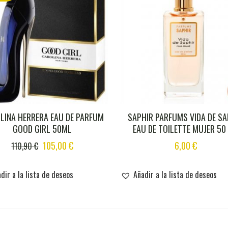
LINA HERRERA EAU DE PARFUM
SAPHIR PARFUMS VIDA DE SA
GOOD GIRL 50ML
EAU DE TOILETTE MUJER 50
ORIGINAL
CURRENT
105,00
€
6,00
€
110,90
€
PRICE
PRICE
WAS:
IS:
dir a la lista de deseos
Añadir a la lista de deseos
110,90 €.
105,00 €.