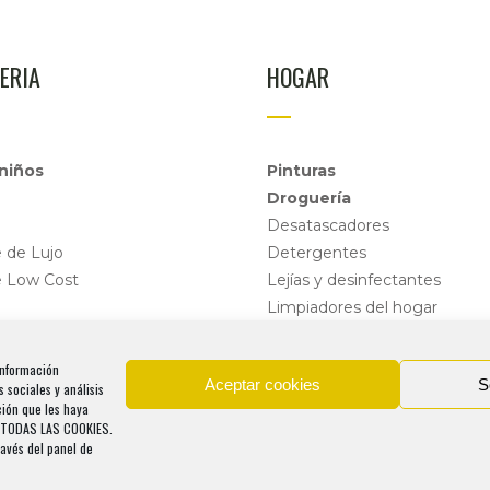
ERIA
HOGAR
niños
Pinturas
Droguería
Desatascadores
e de Lujo
Detergentes
e Low Cost
Lejías y desinfectantes
Limpiadores del hogar
Quita-moho
 información
Aceptar cookies
S
 sociales y análisis
ción que les haya
O TODAS LAS COOKIES.
ravés del panel de
 Perfumería y Pinturas Regina, Onda, Castellón | Diseñ