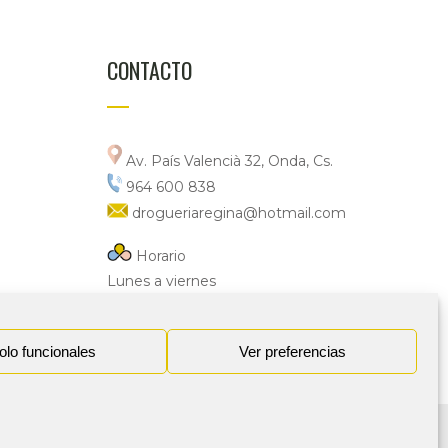
CONTACTO
Av. País Valencià 32, Onda, Cs.
964 600 838
drogueriaregina@hotmail.com
Horario
Lunes a viernes
9:00_13:30 / 17:00_20:00
olo funcionales
Ver preferencias
o
Serendipity Agencia Gráfica