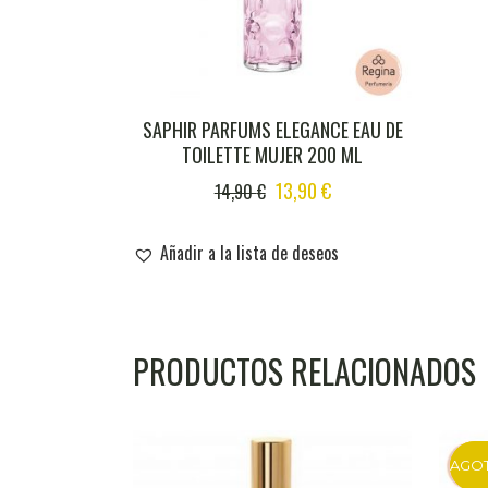
SAPHIR PARFUMS ELEGANCE EAU DE
TOILETTE MUJER 200 ML
ORIGINAL
CURRENT
13,90
€
14,90
€
PRICE
PRICE
WAS:
IS:
Añadir a la lista de deseos
14,90 €.
13,90 €.
PRODUCTOS RELACIONADOS
AGO
DT