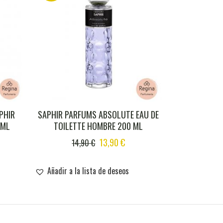
PHIR
SAPHIR PARFUMS ABSOLUTE EAU DE
 ML
TOILETTE HOMBRE 200 ML
ORIGINAL
CURRENT
13,90
€
14,90
€
PRICE
PRICE
WAS:
IS:
Añadir a la lista de deseos
14,90 €.
13,90 €.