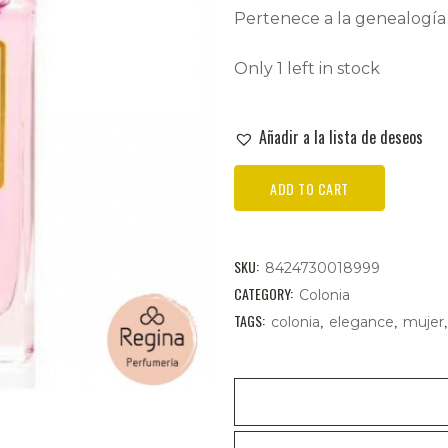
Pertenece a la genealogía
Only 1 left in stock
Añadir a la lista de deseos
SAPHIR
ADD TO CART
PARFUMS
Elegance
SKU:
8424730018999
EAU
CATEGORY:
Colonia
TAGS:
,
,
colonia
elegance
mujer
de
Toilette
Mujer
50