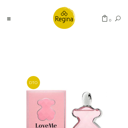
Búsqueda
0
de
productos
DTO