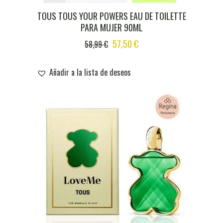
TOUS TOUS YOUR POWERS EAU DE TOILETTE
PARA MUJER 90ML
ORIGINAL
CURRENT
57,50
€
58,99
€
PRICE
PRICE
WAS:
IS:
Añadir a la lista de deseos
58,99 €.
57,50 €.