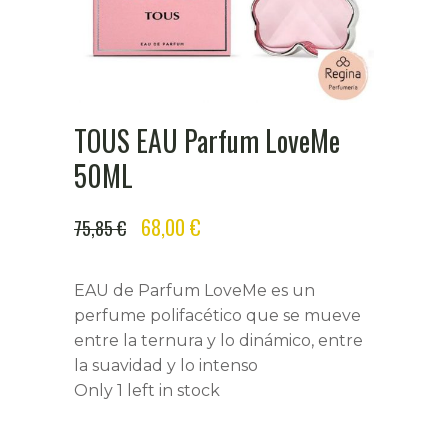
TOUS EAU Parfum LoveMe
50ML
ORIGINAL
CURRENT
68,00
€
75,85
€
PRICE
PRICE
WAS:
IS:
EAU de Parfum LoveMe es un
75,85 €.
68,00 €.
perfume polifacético que se mueve
entre la ternura y lo dinámico, entre
la suavidad y lo intenso
Only 1 left in stock