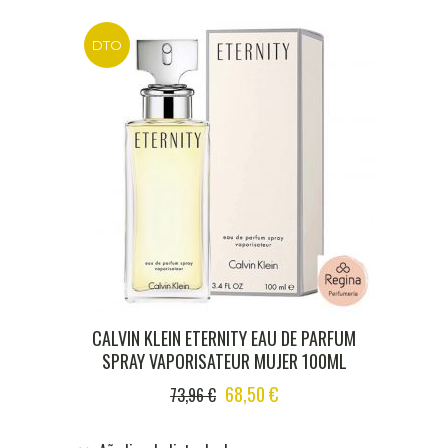
DTO
CALVIN KLEIN ETERNITY EAU DE PARFUM
SPRAY VAPORISATEUR MUJER 100ML
ORIGINAL
CURRENT
68,50
€
73,96
€
PRICE
PRICE
WAS:
IS: