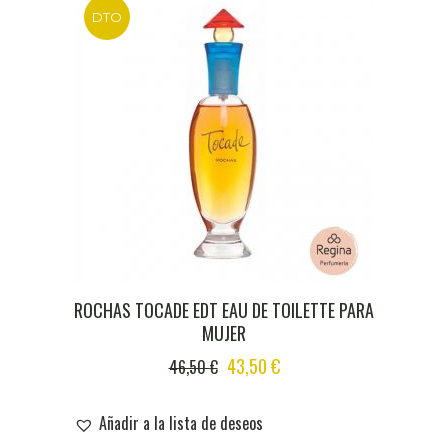
DTO
ROCHAS TOCADE EDT EAU DE TOILETTE PARA
MUJER
ORIGINAL
CURRENT
43,50
€
46,50
€
PRICE
PRICE
WAS:
IS:
Añadir a la lista de deseos
46,50 €.
43,50 €.