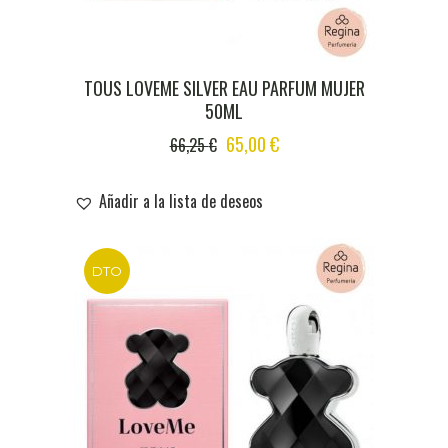
TOUS LOVEME SILVER EAU PARFUM MUJER
50ML
ORIGINAL
CURRENT
65,00
€
66,25
€
PRICE
PRICE
WAS:
IS:
Añadir a la lista de deseos
66,25 €.
65,00 €.
DTO