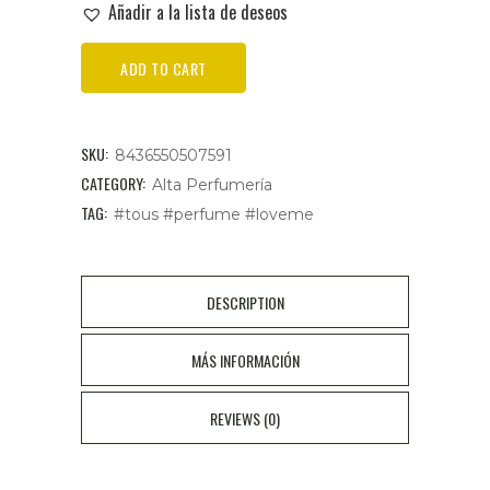
Añadir a la lista de deseos
TOUS
ADD TO CART
EAU
Parfum
SKU:
8436550507591
LoveMe
CATEGORY:
Alta Perfumería
TAG:
#tous #perfume #loveme
50ML
cantidad
DESCRIPTION
MÁS INFORMACIÓN
REVIEWS (0)