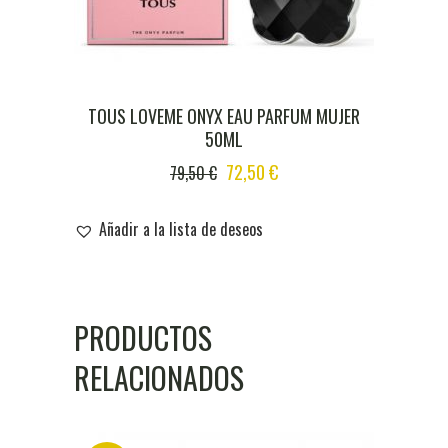
TOUS LOVEME ONYX EAU PARFUM MUJER
50ML
ORIGINAL
CURRENT
72,50
€
79,50
€
PRICE
PRICE
WAS:
IS:
Añadir a la lista de deseos
79,50 €.
72,50 €.
PRODUCTOS
RELACIONADOS