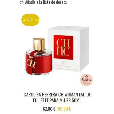
Añadir a la lista de deseos
80,90 €.
78,00 €.
AGOTADO
DTO
CAROLINA HERRERA CH WOMAN EAU DE
TOILETTE PARA MUJER 50ML
ORIGINAL
CURRENT
59,50
€
62,00
€