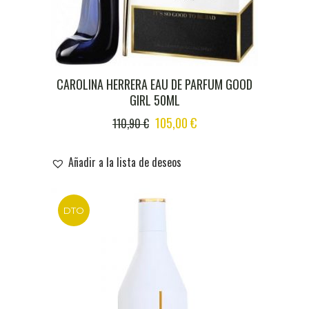
CAROLINA HERRERA EAU DE PARFUM GOOD
GIRL 50ML
ORIGINAL
CURRENT
105,00
€
110,90
€
PRICE
PRICE
WAS:
IS:
Añadir a la lista de deseos
110,90 €.
105,00 €.
DTO