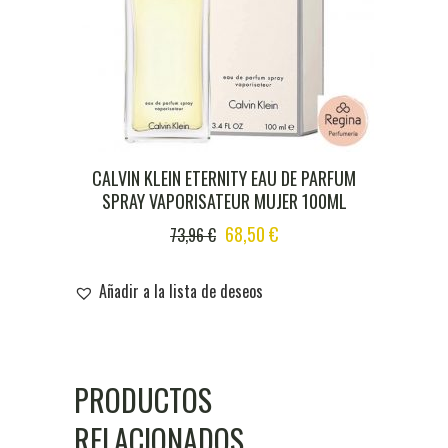
CALVIN KLEIN ETERNITY EAU DE PARFUM
SPRAY VAPORISATEUR MUJER 100ML
ORIGINAL
CURRENT
68,50
€
73,96
€
PRICE
PRICE
WAS:
IS:
Añadir a la lista de deseos
73,96 €.
68,50 €.
PRODUCTOS
RELACIONADOS