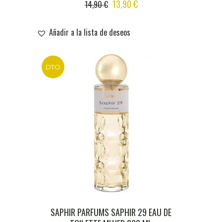
ORIGINAL
CURRENT
13,90
€
14,90
€
PRICE
PRICE
WAS:
IS:
Añadir a la lista de deseos
14,90 €.
13,90 €.
DTO
SAPHIR PARFUMS SAPHIR 29 EAU DE