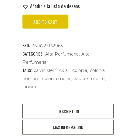
Añadir a la lista de deseos
CALVIN
ADD TO CART
KLEIN
CK
SKU:
3614223162963
All
CATEGORIES:
,
Alta Perfumería
Alta
Perfumería
Eau
TAGS:
,
,
,
calvin klein
ck all
colonia
colonia
de
,
,
,
hombre
colonia mujer
eau de toilette
Toilette
unisex
Vaporizador
Unisex
DESCRIPTION
100
MÁS INFORMACIÓN
ml