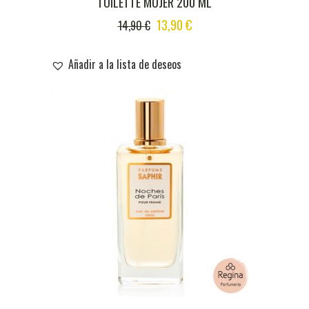
TOILETTE MUJER 200 ML
ORIGINAL
CURRENT
13,90
€
14,90
€
PRICE
PRICE
WAS:
IS:
Añadir a la lista de deseos
14,90 €.
13,90 €.