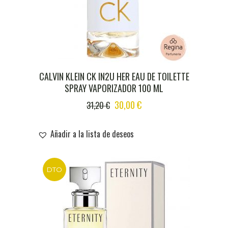
CALVIN KLEIN CK IN2U HER EAU DE TOILETTE
SPRAY VAPORIZADOR 100 ML
ORIGINAL
CURRENT
30,00
€
31,20
€
PRICE
PRICE
WAS:
IS:
Añadir a la lista de deseos
31,20 €.
30,00 €.
DTO