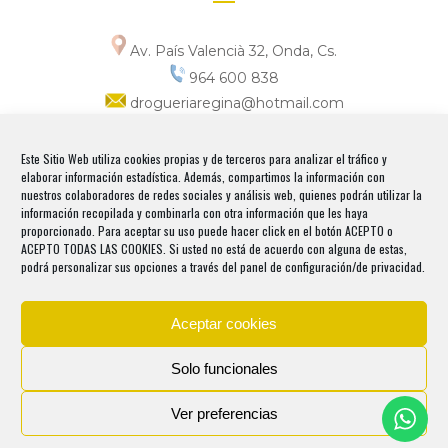
Av. País Valencià 32, Onda, Cs.
964 600 838
drogueriaregina@hotmail.com
Horario
Este Sitio Web utiliza cookies propias y de terceros para analizar el tráfico y
elaborar información estadística. Además, compartimos la información con
Lunes a viernes
nuestros colaboradores de redes sociales y análisis web, quienes podrán utilizar la
9:00_13:30 / 17:00_20:00
información recopilada y combinarla con otra información que les haya
proporcionado. Para aceptar su uso puede hacer click en el botón ACEPTO o
ACEPTO TODAS LAS COOKIES. Si usted no está de acuerdo con alguna de estas,
podrá personalizar sus opciones a través del panel de configuración/de privacidad.
Aceptar cookies
Copyright 2026© Droguería, Perfumería y
Pinturas Regina, Onda, Castellón | Diseño
Solo funcionales
Serendipity Agencia Gráfica
AVISO LEGAL
/
POLÍTICA DE COOKIES
/
POLÍTICA DE
Ver preferencias
PRIVACIDAD
/
TÉRMINOS Y CONDICIONES
/
FORMULARIO DE
DESISTIMIENTO
/
CONDICIONES GENERALES DE CONTRATACIÓN