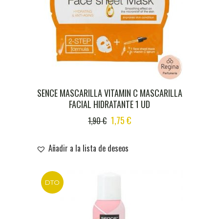
SENCE MASCARILLA VITAMIN C MASCARILLA
FACIAL HIDRATANTE 1 UD
ORIGINAL
CURRENT
1,75
€
1,90
€
PRICE
PRICE
WAS:
IS:
Añadir a la lista de deseos
1,90 €.
1,75 €.
DTO