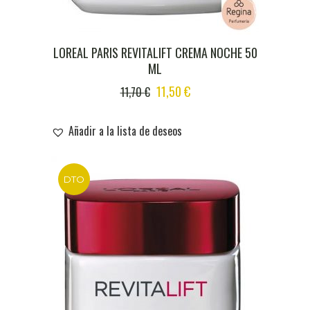
LOREAL PARIS REVITALIFT CREMA NOCHE 50
ML
ORIGINAL
CURRENT
11,50
€
11,70
€
PRICE
PRICE
WAS:
IS:
Añadir a la lista de deseos
11,70 €.
11,50 €.
DTO