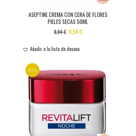
ASEPTINE CREMA CON CERA DE FLORES
PIELES SECAS 50ML
ORIGINAL
CURRENT
8,50
€
8,94
€
PRICE
PRICE
WAS:
IS:
Añadir a la lista de deseos
8,94 €.
8,50 €.
DTO