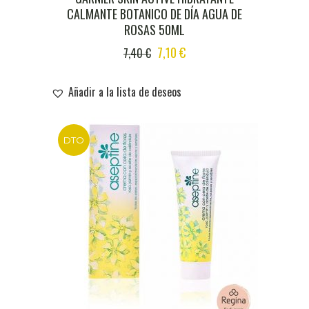
CALMANTE BOTANICO DE DÍA AGUA DE
ROSAS 50ML
ORIGINAL
CURRENT
7,10
€
7,40
€
PRICE
PRICE
WAS:
IS:
Añadir a la lista de deseos
7,40 €.
7,10 €.
DTO