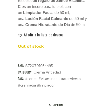
Este set
de regalo de Sence Vitamina
6,75 €.
6,30 €.
C
es un tesoro para tu piel, con
un
Limpiador Facia
l de 50 ml,
una
Loción Facial Calmante
de 50 ml y
una
Crema Hidratante de Día
de 50 ml.
Añadir a la lista de deseos
Out of stock
SKU:
8720701034495
CATEGORY:
Crema Antiedad
TAG:
#sence #vitaminac #tratamiento
#cremadia #limpiador
DESCRIPTION