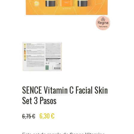
SENCE Vitamin C Facial Skin
Set 3 Pasos
ORIGINAL
CURRENT
6,30
€
6,75
€
PRICE
PRICE
WAS:
IS: