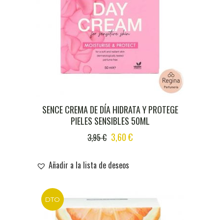
SENCE CREMA DE DÍA HIDRATA Y PROTEGE
PIELES SENSIBLES 50ML
ORIGINAL
CURRENT
3,60
€
3,95
€
PRICE
PRICE
WAS:
IS:
Añadir a la lista de deseos
3,95 €.
3,60 €.
DTO