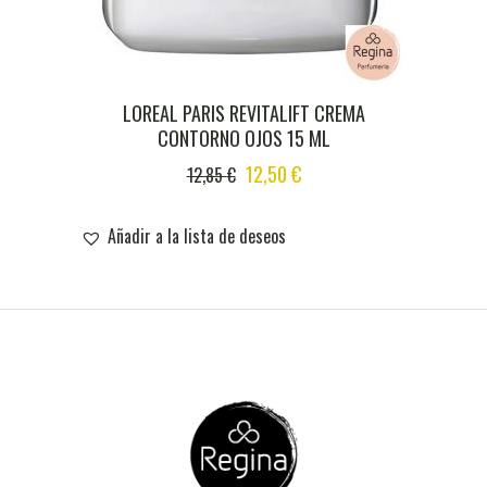
LOREAL PARIS REVITALIFT CREMA
CONTORNO OJOS 15 ML
ORIGINAL
CURRENT
12,50
€
12,85
€
PRICE
PRICE
WAS:
IS:
Añadir a la lista de deseos
12,85 €.
12,50 €.