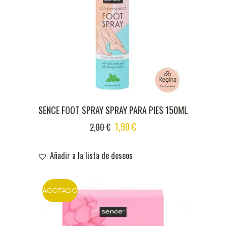
SENCE FOOT SPRAY SPRAY PARA PIES 150ML
ORIGINAL
CURRENT
1,90
€
2,00
€
PRICE
PRICE
WAS:
IS:
Añadir a la lista de deseos
2,00 €.
1,90 €.
AGOTADO
DTO