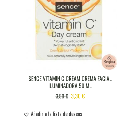
SENCE VITAMIN C CREAM CREMA FACIAL
ILUMINADORA 50 ML
ORIGINAL
CURRENT
3,30
€
3,50
€
PRICE
PRICE
WAS:
IS:
Añadir a la lista de deseos
3,50 €.
3,30 €.