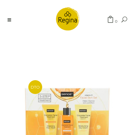
Búsqueda
0
de
productos
DTO